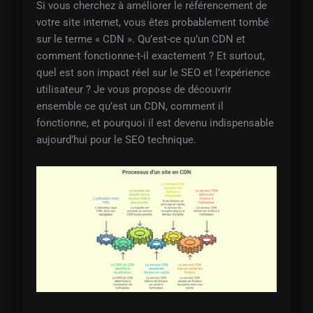
Si vous cherchez à améliorer le référencement de
votre site internet, vous êtes probablement tombé
sur le terme « CDN ». Qu’est-ce qu’un CDN et
comment fonctionne-t-il exactement ? Et surtout,
quel est son impact réel sur le SEO et l’expérience
utilisateur ? Je vous propose de découvrir
ensemble ce qu’est un CDN, comment il
fonctionne, et pourquoi il est devenu indispensable
aujourd’hui pour le SEO technique.