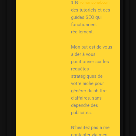
site
romariconel.com
des tutoriels et des
guides SEO qui
fonctionnent
réellement.
Mon but est de vous
aider à vous
positionner sur les
requêtes
stratégiques de
votre niche pour
générer du chiffre
d’affaires, sans
dépendre des
publicités.
N’hésitez pas à me
contacter via mes