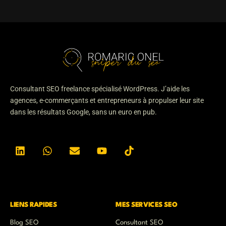
Consultant SEO freelance spécialisé WordPress. J’aide les
agences, e-commerçants et entrepreneurs à propulser leur site
dans les résultats Google, sans un euro en pub.
L
W
E
Y
T
i
h
n
o
i
n
a
v
u
k
k
t
e
t
t
e
s
l
u
o
d
a
o
b
k
i
p
p
e
n
p
e
LIENS RAPIDES
MES SERVICES SEO
Blog SEO
Consultant SEO