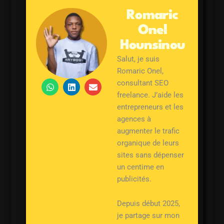
Romaric
Onel
Hounsinou
Salut, je suis
Romaric Onel,
W
L
E
consultant SEO
h
i
n
freelance. J’aide les
a
n
v
entrepreneurs et les
t
k
e
s
e
l
agences à
a
d
o
augmenter le trafic
p
i
p
p
n
e
organique de leurs
sites sans dépenser
un centime en
publicités.
Depuis début 2025,
je partage sur mon