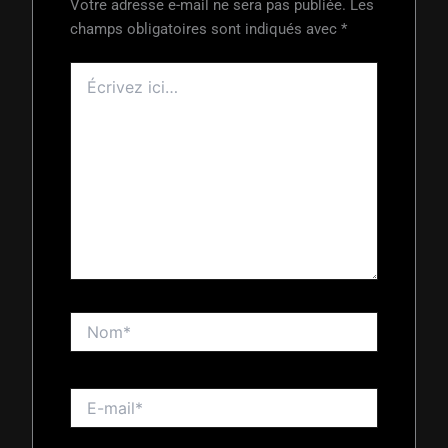
Votre adresse e-mail ne sera pas publiée.
Les
champs obligatoires sont indiqués avec
*
Écrivez
ici…
Nom*
E-
mail*