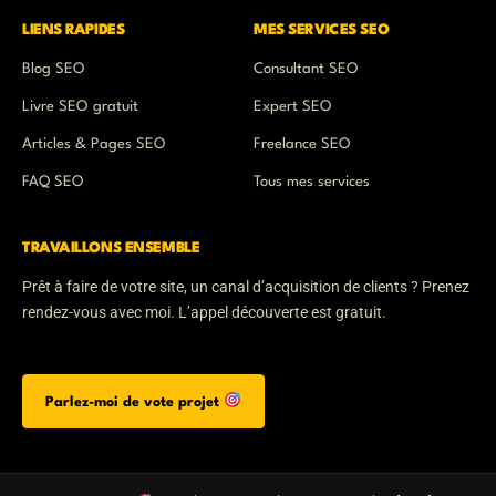
i
p
p
e
n
p
e
LIENS RAPIDES
MES SERVICES SEO
Blog SEO
Consultant SEO
Livre SEO gratuit
Expert SEO
Articles & Pages SEO
Freelance SEO
FAQ SEO
Tous mes services
TRAVAILLONS ENSEMBLE
Prêt à faire de votre site, un canal d’acquisition de clients ? Prenez
rendez-vous avec moi. L’appel découverte est gratuit.
Parlez-moi de vote projet