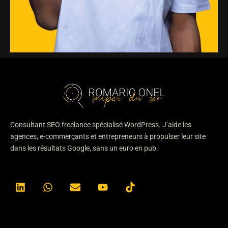
Consultant SEO freelance spécialisé WordPress. J’aide les
agences, e-commerçants et entrepreneurs à propulser leur site
dans les résultats Google, sans un euro en pub.
L
W
E
Y
T
i
h
n
o
i
n
a
v
u
k
k
t
e
t
t
e
s
l
u
o
d
a
o
b
k