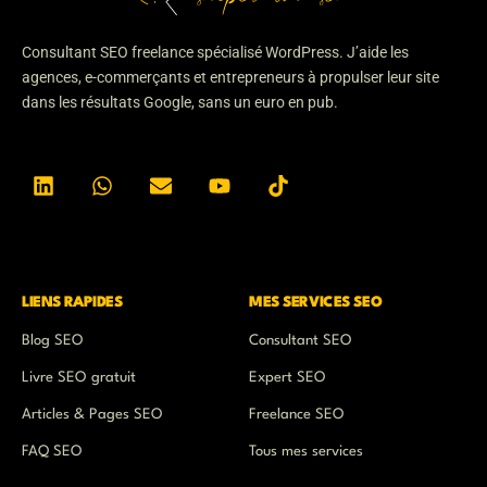
Consultant SEO freelance spécialisé WordPress. J’aide les
agences, e-commerçants et entrepreneurs à propulser leur site
dans les résultats Google, sans un euro en pub.
L
W
E
Y
T
i
h
n
o
i
n
a
v
u
k
k
t
e
t
t
e
s
l
u
o
d
a
o
b
k
i
p
p
e
n
p
e
LIENS RAPIDES
MES SERVICES SEO
Blog SEO
Consultant SEO
Livre SEO gratuit
Expert SEO
Articles & Pages SEO
Freelance SEO
FAQ SEO
Tous mes services