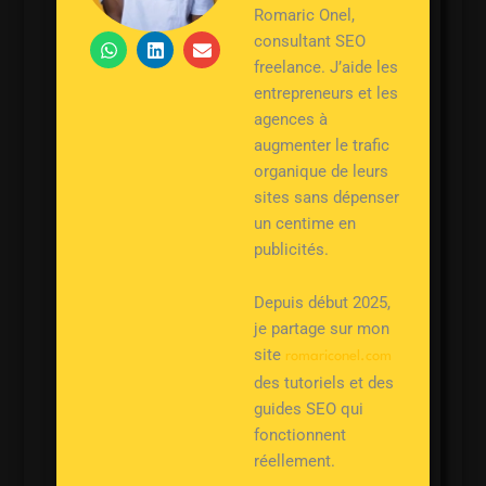
Romaric Onel,
W
L
E
consultant SEO
h
i
n
freelance. J’aide les
a
n
v
entrepreneurs et les
t
k
e
s
e
l
agences à
a
d
o
augmenter le trafic
p
i
p
p
n
e
organique de leurs
sites sans dépenser
un centime en
publicités.
Depuis début 2025,
je partage sur mon
site
romariconel.com
des tutoriels et des
guides SEO qui
fonctionnent
réellement.