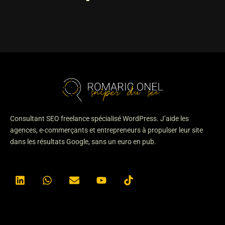
Consultant SEO freelance spécialisé WordPress. J’aide les
agences, e-commerçants et entrepreneurs à propulser leur site
dans les résultats Google, sans un euro en pub.
L
W
E
Y
T
i
h
n
o
i
n
a
v
u
k
k
t
e
t
t
e
s
l
u
o
d
a
o
b
k
i
p
p
e