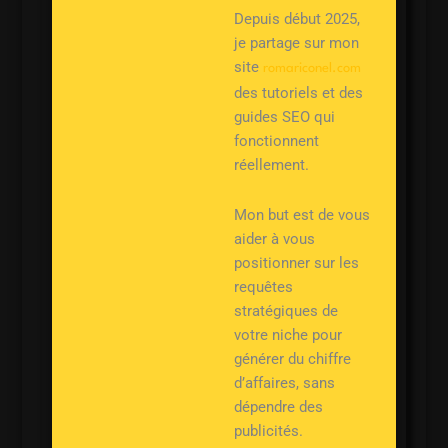
Depuis début 2025,
je partage sur mon
site
romariconel.com
des tutoriels et des
guides SEO qui
fonctionnent
réellement.
Mon but est de vous
aider à vous
positionner sur les
requêtes
stratégiques de
votre niche pour
générer du chiffre
d’affaires, sans
dépendre des
publicités.