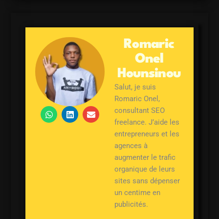
Romaric
Onel
Hounsinou
Salut, je suis
Romaric Onel,
W
L
E
consultant SEO
h
i
n
freelance. J’aide les
a
n
v
entrepreneurs et les
t
k
e
s
e
l
agences à
a
d
o
augmenter le trafic
p
i
p
p
n
e
organique de leurs
sites sans dépenser
un centime en
publicités.