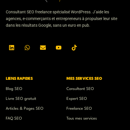
Consultant SEO freelance spécialisé WordPress. J’aide les
agences, e-commerçants et entrepreneurs à propulser leur site
dans les résultats Google, sans un euro en pub.
L
W
E
Y
T
i
h
n
o
i
n
a
v
u
k
k
t
e
t
t
e
s
l
u
o
d
a
o
b
k
i
p
p
e
n
p
e
LIENS RAPIDES
MES SERVICES SEO
Blog SEO
Consultant SEO
Livre SEO gratuit
Expert SEO
Articles & Pages SEO
Freelance SEO
FAQ SEO
Tous mes services