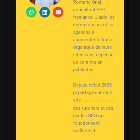
Romaric Onel,
W
L
E
consultant SEO
h
i
n
freelance. J’aide les
a
n
v
entrepreneurs et les
t
k
e
s
e
l
agences à
a
d
o
augmenter le trafic
p
i
p
p
n
e
organique de leurs
sites sans dépenser
un centime en
publicités.
Depuis début 2025,
je partage sur mon
site
romariconel.com
des tutoriels et des
guides SEO qui
fonctionnent
réellement.