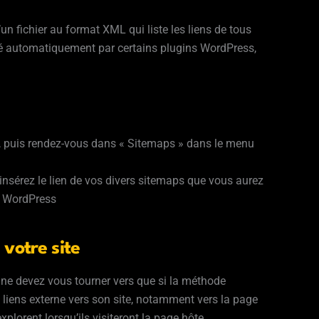
d’un fichier au format XML qui liste les liens de tous
néré automatiquement par certains plugins WordPress,
, puis rendez-vous dans « Sitemaps » dans le menu
insérez le lien de vos divers sitemaps que vous aurez
n WordPress
 votre site
 ne devez vous tourner vers que si la méthode
s liens externe vers son site, notamment vers la page
explorent lorsqu’ils visiteront la page hôte.