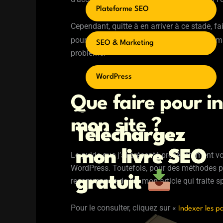
Plateforme SEO
Cependant, quitte à en arriver à ce stade, f
pour un jeune site ? Il est préférable de dem
SEO & Marketing
problème.
WordPress
Que faire pour i
mon site ?
Téléchargez
mon livre SEO
Le guide que j’ai présenté précédemment vou
WordPress. Toutefois, pour des méthodes pl
gratuit
recommande de lire mon article qui traite s
Pour le consulter, cliquez sur «
Indexer les p