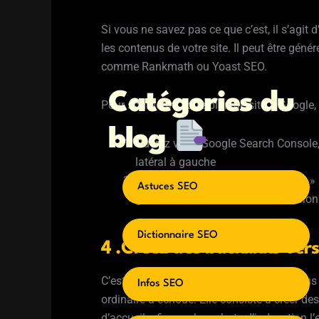
Si vous ne savez pas ce que c’est, il s’agit 
les contenus de votre site. Il peut être gé
comme Rankmath ou Yoast SEO.
Catégories du
Pour soumettre votre plan de site à Google,
blog
Ouvrez votre Google Search Console
latéral à gauche
Dans la zone « Ajouter un sitemap » 
Astuces SEO
généré en amont avec une extensio
Dictionnaire SEO
4 .Créez des backlinks vers
C’est une méthode de dernier recours. Vous
Infos SEO
ordinaire a échoué. Elle consiste à créer de
d’accueil, afin que les robots d’indexation l’